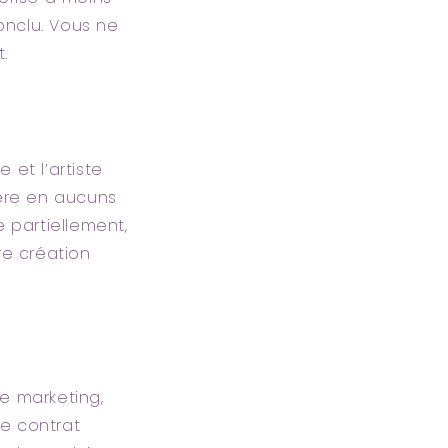
onclu. Vous ne
.
 et l’artiste
fère en aucuns
e partiellement,
re création
de marketing,
le contrat