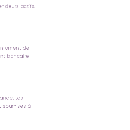
ndeurs actifs.
u moment de
ent bancaire
mande. Les
t soumises à