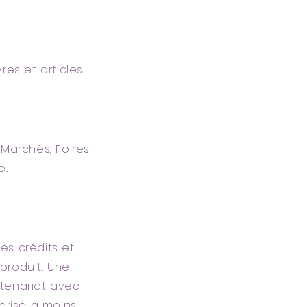
es et articles.
 Marchés, Foires
e.
es crédits et
produit. Une
rtenariat avec
torisé à moins