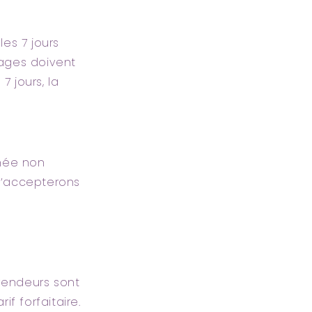
es 7 jours
ages doivent
 jours, la
rnée non
n’accepterons
vendeurs sont
if forfaitaire.