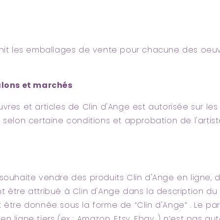
rnit les emballages de vente pour chacune des oeuvr
alons et marchés
vres et articles de Clin d'Ange est autorisée sur les
 selon certaine conditions et approbation de l'artist
souhaite vendre des produits Clin d'Ange en ligne, d
 être attribué à Clin d'Ange dans la description du 
 être donnée sous la forme de “Clin d'Ange” . Le pa
n ligne tiers (ex : Amazon, Etsy, Ebay…) n’est pas au