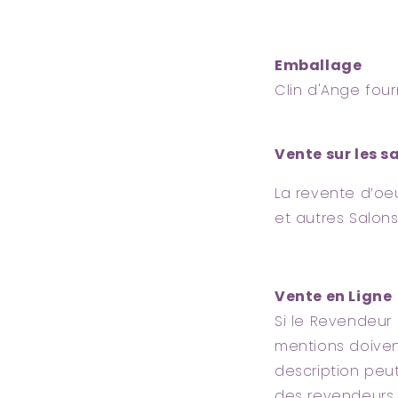
Emballage
Clin d'Ange fou
Vente sur les s
La revente d’oeu
et autres Salons
Vente en Ligne
Si le Revendeur 
mentions doivent
description peut
des revendeurs e