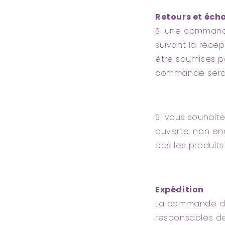
Retours et éch
Si une commande
suivant la réc
être soumises pa
commande sera
Si vous souhaite
ouverte, non e
pas les produit
Expédition
La commande doi
responsables des 