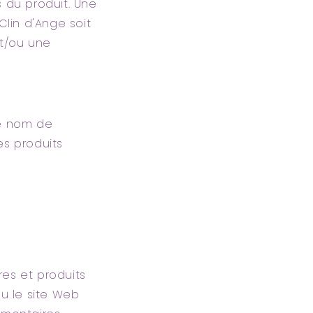
 du produit. Une
lin d'Ange soit
et/ou une
le nom de
les produits
es et produits
u le site Web