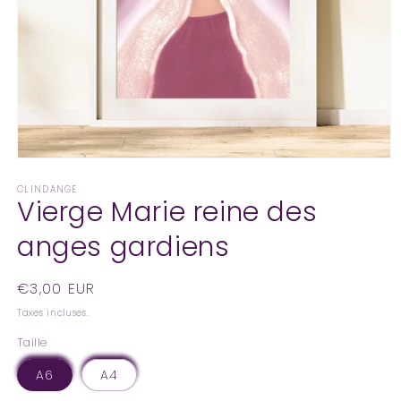
Ouvrir
le
CLINDANGE
média
Vierge Marie reine des
1
dans
une
anges gardiens
fenêtre
modale
Prix
€3,00 EUR
habituel
Taxes incluses.
Taille
A6
A4