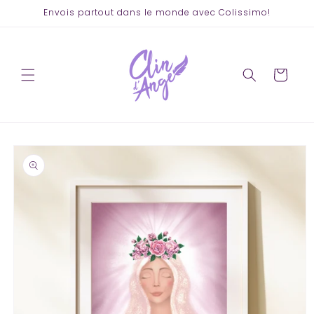
et
Envois partout dans le monde avec Colissimo!
passer
au
contenu
Panier
Passer aux
informations
produits