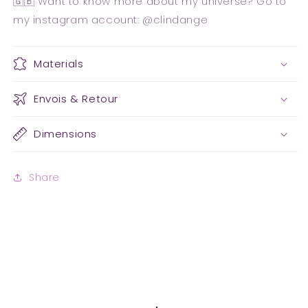
🇬🇧 Want to know more about my universe? Go to
my instagram account: @clindange
Materials
Envois & Retour
Dimensions
Share