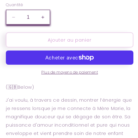
Quantité
Réduire
Augmenter
la
la
quantité
quantité
de
de
Ajouter au panier
Vierge
Vierge
Marie
Marie
reine
reine
des
des
anges
anges
Plus de moyens de paiement
gardiens
gardiens
(🇬🇧Below)
J'ai voulu, à travers ce dessin, montrer l’énergie que
je ressens lorsque je me connecte à Mère Marie, la
magnifique douceur qui se dégage de son être. Sa
puissance d'amour inconditionnel et pure qui nous
enveloppe et vient prendre soin de notre enfant