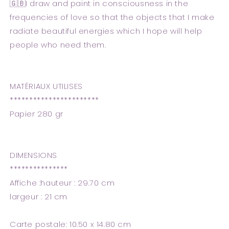
🇬🇧I draw and paint in consciousness in the
frequencies of love so that the objects that I make
radiate beautiful energies which I hope will help
people who need them.
MATÉRIAUX UTILISES
***********************
Papier 280 gr
DIMENSIONS
***************
Affiche :hauteur : 29.70 cm
largeur : 21 cm
Carte postale: 10.50 x 14.80 cm